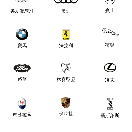
賓士
奧斯頓馬汀
奧迪
積架
法拉利
寶馬
路華
林寶堅尼
凌志
保時捷
瑪莎拉蒂
勞斯萊斯