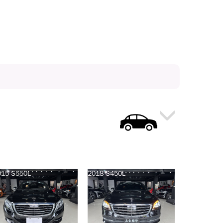
015 S550L
2018 S450L