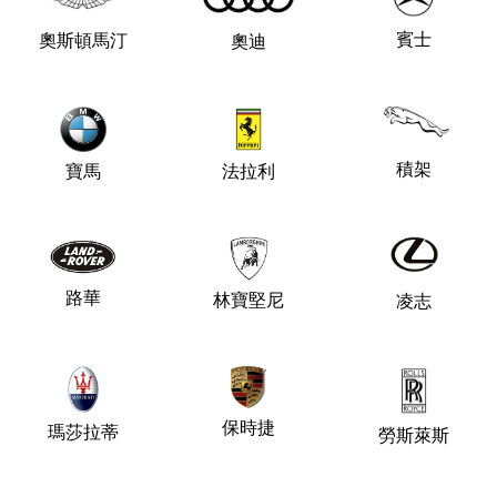
賓士
奧斯頓馬汀
奧迪
積架
法拉利
寶馬
路華
林寶堅尼
凌志
保時捷
瑪莎拉蒂
勞斯萊斯