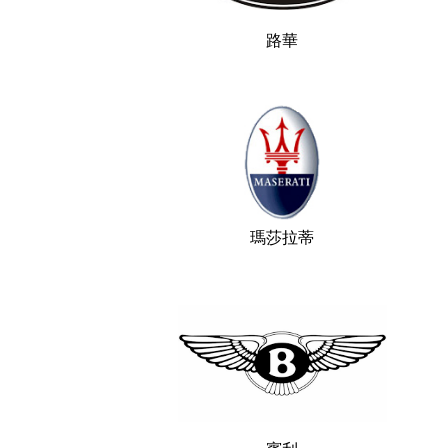
路華
瑪莎拉蒂