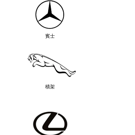
賓士
積架