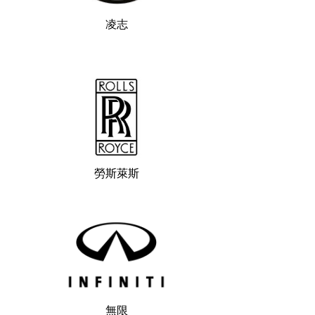
凌志
勞斯萊斯
無限