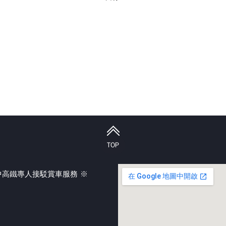
TOP
台中高鐵專人接駁賞車服務 ※